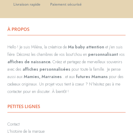
Livraison rapide
Paiement sécurisé
À PROPOS
Hello ! Je suis Miléna, la créatrice de
Ma baby attention
et j’en suis
fière. Décorez les chambres de vos bout’chou en
personnalisant
vos
affiches de naissance.
Créez et partagez de merveilleux souvenirs
avec des
affiches personnalisées
pour toute la famille.
Je pense
aussi aux
Mamies, Marraines
…et aux
futures Mamans
pour des
cadeaux originaux.
Un projet vous tient à coeur ? N’hésitez pas à me
contacter pour en discuter. À bientôt !
PETITES LIGNES
Contact
L’histoire de la marque