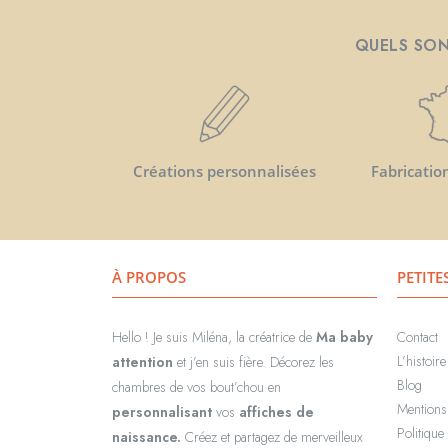
QUELS SON
Créations personnalisées
Fabricatio
À PROPOS
PETITE
Hello ! Je suis Miléna, la créatrice de
Ma baby
Contact
L’histoir
attention
et j’en suis fière. Décorez les
Blog
chambres de vos bout’chou en
Mentions
personnalisant
vos
affiches de
Politique 
naissance.
Créez et partagez de merveilleux