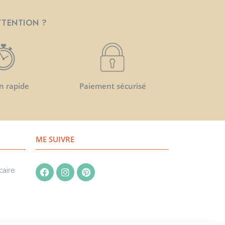
TTENTION ?
n rapide
Paiement sécurisé
ME SUIVRE
caire