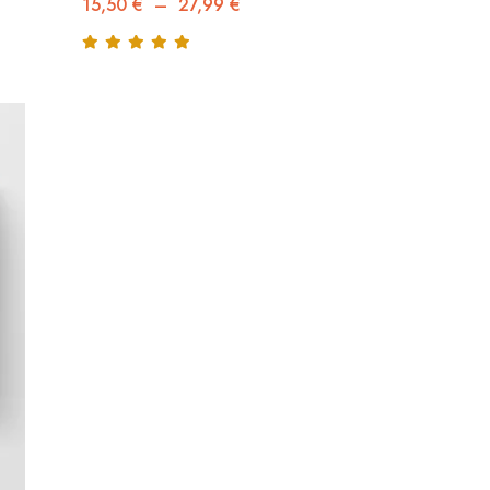
15,50
€
–
27,99
€