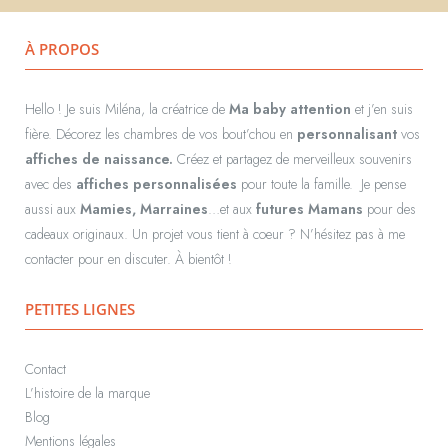
À PROPOS
Hello ! Je suis Miléna, la créatrice de
Ma baby attention
et j’en suis
fière. Décorez les chambres de vos bout’chou en
personnalisant
vos
affiches de naissance.
Créez et partagez de merveilleux souvenirs
avec des
affiches personnalisées
pour toute la famille.
Je pense
aussi aux
Mamies, Marraines
…et aux
futures Mamans
pour des
cadeaux originaux.
Un projet vous tient à coeur ? N’hésitez pas à me
contacter pour en discuter. À bientôt !
PETITES LIGNES
Contact
L’histoire de la marque
Blog
Mentions légales