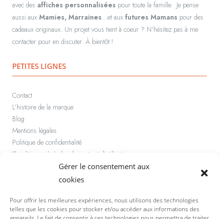
avec des
affiches personnalisées
pour toute la famille.
Je pense
aussi aux
Mamies, Marraines
…et aux
futures Mamans
pour des
cadeaux originaux.
Un projet vous tient à coeur ? N’hésitez pas à me
contacter pour en discuter. À bientôt !
PETITES LIGNES
Contact
L’histoire de la marque
Blog
Mentions légales
Politique de confidentialité
Conditions générales de vente et d’utilisation
Politique de cookies (UE)
Gérer le consentement aux
cookies
PAIEMENT SÉCURISÉ
Pour offrir les meilleures expériences, nous utilisons des technologies
telles que les cookies pour stocker et/ou accéder aux informations des
Rapide et sécurisé par carte bancaire ou Paypal
appareils. Le fait de consentir à ces technologies nous permettra de traiter