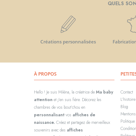
QUELS SON
Créations personnalisées
Fabricatio
À PROPOS
PETITE
Hello ! Je suis Miléna, la créatrice de
Ma baby
Contact
L’histoir
attention
et j’en suis fière. Décorez les
Blog
chambres de vos bout’chou en
Mentions
personnalisant
vos
affiches de
Politique 
naissance.
Créez et partagez de merveilleux
Condition
souvenirs avec des
affiches
Politique