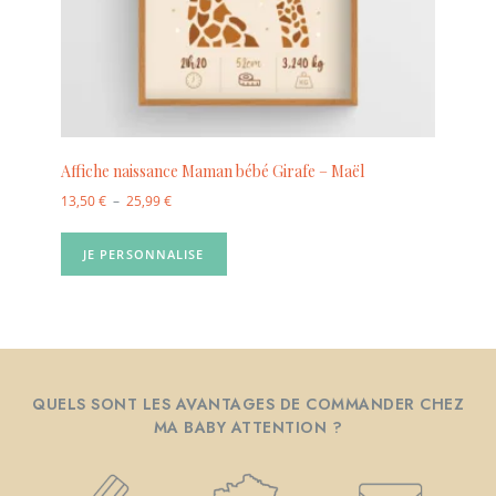
Affiche naissance Maman bébé Girafe – Maël
13,50
€
–
25,99
€
JE PERSONNALISE
QUELS SONT LES AVANTAGES DE COMMANDER CHEZ
MA BABY ATTENTION ?