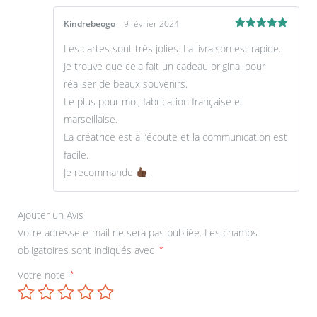
Kindrebeogo
–
9 février 2024
Note
5
sur
Les cartes sont très jolies. La livraison est rapide.
5
Je trouve que cela fait un cadeau original pour
réaliser de beaux souvenirs.
Le plus pour moi, fabrication française et
marseillaise.
La créatrice est à l’écoute et la communication est
facile.
Je recommande
.
Ajouter un Avis
Votre adresse e-mail ne sera pas publiée.
Les champs
obligatoires sont indiqués avec
*
Votre note
*