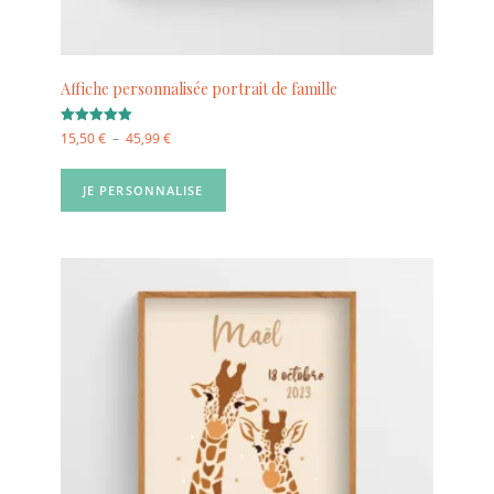
Affiche personnalisée portrait de famille
Note
15,50
€
–
45,99
€
5.00
sur 5
JE PERSONNALISE