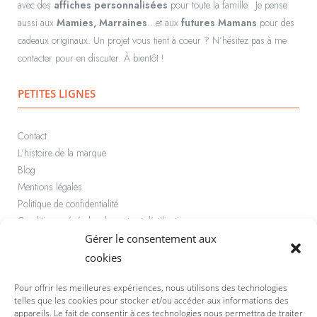
avec des
affiches personnalisées
pour toute la famille.
Je pense
aussi aux
Mamies, Marraines
…et aux
futures Mamans
pour des
cadeaux originaux.
Un projet vous tient à coeur ? N’hésitez pas à me
contacter pour en discuter. À bientôt !
PETITES LIGNES
Contact
L’histoire de la marque
Blog
Mentions légales
Politique de confidentialité
Conditions générales de vente et d’utilisation
Politique de cookies (UE)
Gérer le consentement aux
cookies
PAIEMENT SÉCURISÉ
Pour offrir les meilleures expériences, nous utilisons des technologies
telles que les cookies pour stocker et/ou accéder aux informations des
Rapide et sécurisé par carte bancaire ou Paypal
appareils. Le fait de consentir à ces technologies nous permettra de traiter