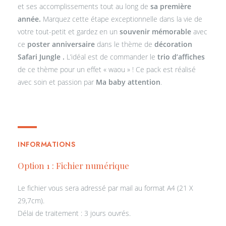
et ses accomplissements tout au long de
sa première
8 max
année.
Marquez cette étape exceptionnelle dans la vie de
votre tout-petit et gardez en un
souvenir mémorable
avec
Photo
*
ce
poster anniversaire
dans le thème de
décoration
Safari Jungle .
L’idéal est de commander le
trio d’affiches
de ce thème pour un effet « waou » ! Ce pack est réalisé
avec soin et passion par
Ma baby attention
.
premier anniversaire
INFORMATIONS
Option 1 : Fichier numérique
Le fichier vous sera adressé par mail au format A4 (21 X
29,7cm).
Délai de traitement : 3 jours ouvrés.