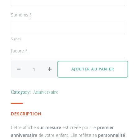
Surnoms
*
5 max
J'adore
*
AJOUTER AU PANIER
8 max
Je suis (qualités et/ou défauts)
*
Category:
Anniversaire
5 max
DESCRIPTION
Ce que je sais faire
*
Cette affiche
sur mesure
est créée pour le
premier
anniversaire
de votre enfant. Elle reflète sa
personnalité