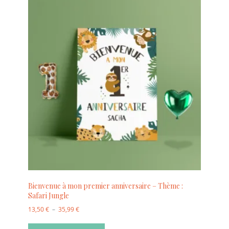
Bienvenue à mon premier anniversaire – Thème :
Safari Jungle
13,50
€
–
35,99
€